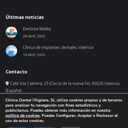
Últimas noticias
Dentista Malilla
28 abril, 2020
Clínica de implantes dentales Valencia
14 abril, 2020
Contacto
Calle Isla Cabrera, 25 (Cerca de la nueva Fe), 46026 Valencia
(España)
963 22 56 56
Clínica Dental l’Aigüera, SL utiliza cookies propias y de terceros
info@clinicadentalalmar.es
para analizar tu navegación con fines estadísticos y
publicitarios. Puedes obtener más información en nuestra
política de cookies
. Puedes Configurar, Aceptar o Rechazar el
Encuéntranos en:
Facebook
Twitter
YouTube
uso de estas cookies.