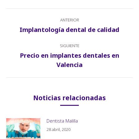
Navegación
ANTERIOR
entre
Implantología dental de calidad
Publicación
publicaciones
anterior:
SIGUIENTE
Precio en implantes dentales en
Publicación
Valencia
siguiente:
Noticias relacionadas
Dentista Malilla
28 abril, 2020