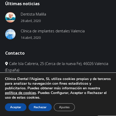
Últimas noticias
Dentista Malilla
28 abril, 2020
Clínica de implantes dentales Valencia
14 abril, 2020
Contacto
Calle Isla Cabrera, 25 (Cerca de la nueva Fe), 46026 Valencia
(España)
963 22 56 56
Clínica Dental l’Aigüera, SL utiliza cookies propias y de terceros
info@clinicadentalalmar.es
para analizar tu navegación con fines estadísticos y
publicitarios. Puedes obtener más información en nuestra
política de cookies
. Puedes Configurar, Aceptar o Rechazar el
Encuéntranos en:
Facebook
Twitter
YouTube
uso de estas cookies.
Aceptar
Rechazar
Ajustes