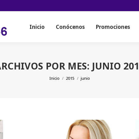
Inicio
Conócenos
Promociones
Inicio
Conócenos
Promociones
ARCHIVOS POR MES:
JUNIO 20
Estás aquí:
Inicio
2015
junio