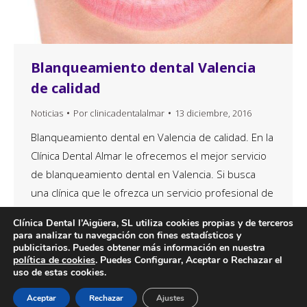
Blanqueamiento dental Valencia
de calidad
Noticias
Por
clinicadentalalmar
13 diciembre, 2016
Blanqueamiento dental en Valencia de calidad. En la
Clínica Dental Almar le ofrecemos el mejor servicio
de blanqueamiento dental en Valencia. Si busca
una clínica que le ofrezca un servicio profesional de
blanqueamiento dental en Valencia, la Clínica Dental
Clínica Dental l’Aigüera, SL utiliza cookies propias y de terceros
Almar es su mejor alternativa, tanto por la calidad
para analizar tu navegación con fines estadísticos y
como por los increíbles precios que ofrecemos…
publicitarios. Puedes obtener más información en nuestra
política de cookies
. Puedes Configurar, Aceptar o Rechazar el
uso de estas cookies.
Aceptar
Rechazar
Ajustes